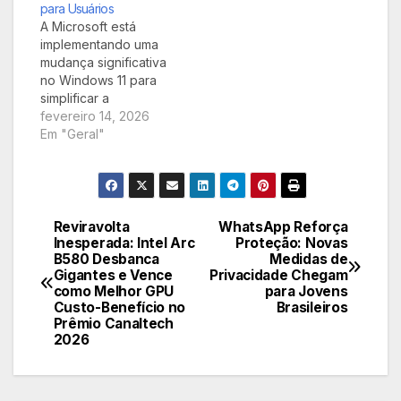
para Usuários
grande retorno. Saiba
A Microsoft está
mais sobre essa
implementando uma
novidade que
mudança significativa
promete otimizar a
no Windows 11 para
experiência de uso.
simplificar a
experiência do
fevereiro 14, 2026
usuário. Em breve, as
Em "Geral"
temidas atualizações
de drivers deixarão
de ser um mistério,
recebendo
descrições claras e
Reviravolta
WhatsApp Reforça
Navegação
objetivas,
Inesperada: Intel Arc
Proteção: Novas
B580 Desbanca
Medidas de
promovendo maior
de
Gigantes e Vence
Privacidade Chegam
transparência e
como Melhor GPU
para Jovens
controle sobre o
Post
Custo-Benefício no
Brasileiros
sistema.
Prêmio Canaltech
2026