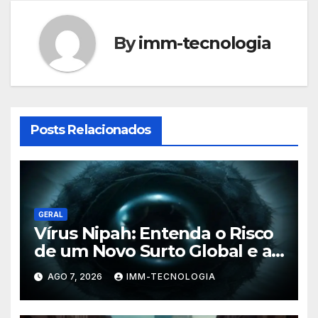
By
imm-tecnologia
Posts Relacionados
GERAL
Vírus Nipah: Entenda o Risco
de um Novo Surto Global e a
Preocupação dos
AGO 7, 2026
IMM-TECNOLOGIA
Especialistas