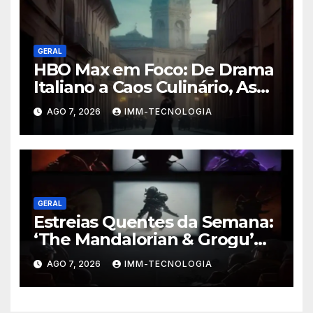
GERAL
HBO Max em Foco: De Drama
Italiano a Caos Culinário, As
Novidades Imperdíveis da
AGO 7, 2026
IMM-TECNOLOGIA
Semana (16 a 22 de Fevereiro)
GERAL
Estreias Quentes da Semana:
‘The Mandalorian & Grogu’
Anunciado e Outros
AGO 7, 2026
IMM-TECNOLOGIA
Lançamentos Imperdíveis!