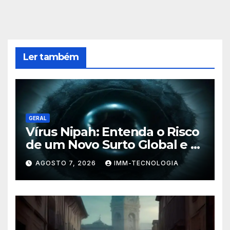
Ler também
GERAL
Vírus Nipah: Entenda o Risco
de um Novo Surto Global e a
Preocupação dos
AGOSTO 7, 2026
IMM-TECNOLOGIA
Especialistas