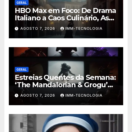
GERAL
HBO Max em Foco: De Drama
Italiano a Caos Culinário, As
Novidades Imperdíveis da
AGOSTO 7, 2026
IMM-TECNOLOGIA
Semana (16 a 22 de Fevereiro)
GERAL
Estreias Quentes da Semana:
‘The Mandalorian & Grogu’
Anunciado e Outros
AGOSTO 7, 2026
IMM-TECNOLOGIA
Lançamentos Imperdíveis!