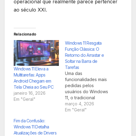
operacional que realmente parece pertencer
ao século XXI.
Relacionado
Windows 11 Resgata
Função Clássica: O
Retorno do Arrastar e
Soltar na Barra de
Tarefas
Windows 11 Eleva a
Uma das
Multitarefas: Apps
funcionalidades mais
Android Chegam em
pedidas pelos
Tela Cheia ao Seu PC
usuários do Windows
janeiro 16, 2026
11, o tradicional
Em "Geral"
recurso de arrastar e
março 4, 2026
soltar arquivos e
Em "Geral"
aplicativos
Fim da Confusão:
diretamente na barra
Windows 11 Detalha
de tarefas, está
Atualizações de Drivers
prestes a fazer seu