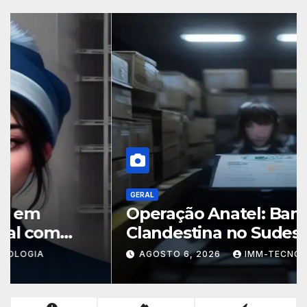
GERAL
Operação Anatel: Banda Larga
Clandestina no Sudeste Sofre
Grande Golpe com Apreensão
AGOSTO 6, 2026
IMM-TECNOLOGIA
de R$ 24 Mil em Equipamentos