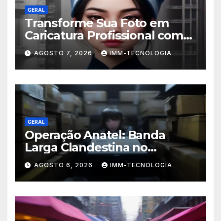
GERAL
Transforme Sua Foto em
Caricatura Profissional com
ChatGPT: A Nova Trend
AGOSTO 7, 2026
IMM-TECNOLOGIA
Digital Explicada
GERAL
Operação Anatel: Banda
Larga Clandestina no
Sudeste Sofre Grande Golpe
AGOSTO 6, 2026
IMM-TECNOLOGIA
com Apreensão de R$ 24 Mil
em Equipamentos