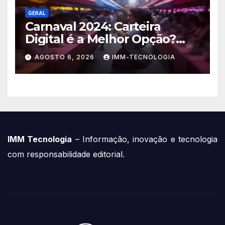
GERAL
Carnaval 2024: Carteira
Digital é a Melhor Opção?
Guia Completo de Segurança
AGOSTO 6, 2026
IMM-TECNOLOGIA
para Pagar com o Celular na
Folia
IMM Tecnologia
– Informação, inovação e tecnologia
com responsabilidade editorial.