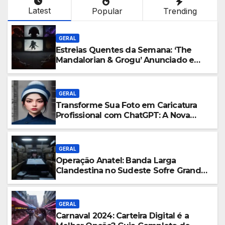
Latest
Popular
Trending
GERAL
Estreias Quentes da Semana: ‘The
Mandalorian & Grogu’ Anunciado e
Outros Lançamentos Imperdíveis!
GERAL
Transforme Sua Foto em Caricatura
Profissional com ChatGPT: A Nova
Trend Digital Explicada
GERAL
Operação Anatel: Banda Larga
Clandestina no Sudeste Sofre Grande
Golpe com Apreensão de R$ 24 Mil
em Equipamentos
GERAL
Carnaval 2024: Carteira Digital é a