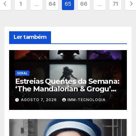
Paginação
1
…
64
65
66
…
71
de
posts
Ler também
GERAL
Estreias Quentes da Semana:
‘The Mandalorian & Grogu’
Anunciado e Outros
AGOSTO 7, 2026
IMM-TECNOLOGIA
Lançamentos Imperdíveis!