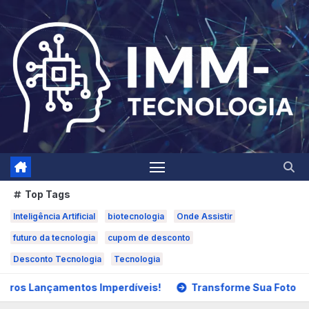
Skip
to
content
Top Tags
Inteligência Artificial
biotecnologia
Onde Assistir
futuro da tecnologia
cupom de desconto
Desconto Tecnologia
Tecnologia
os Imperdíveis!
Transforme Sua Foto em Caricatura Prof