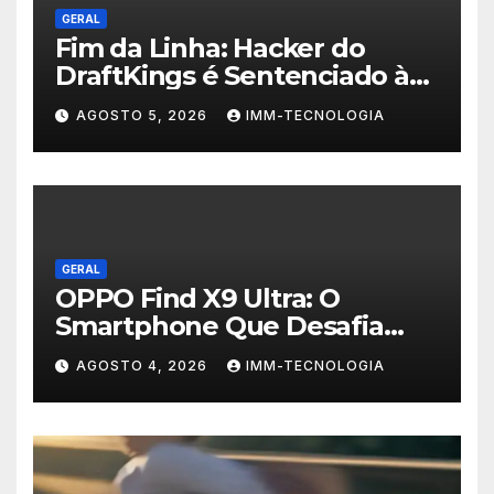
GERAL
Fim da Linha: Hacker do
DraftKings é Sentenciado à
Prisão por Esquema
AGOSTO 5, 2026
IMM-TECNOLOGIA
Milionário de Contas
Roubadas
GERAL
OPPO Find X9 Ultra: O
Smartphone Que Desafia
Câmeras Profissionais com
AGOSTO 4, 2026
IMM-TECNOLOGIA
200MP e Tecnologia
Hasselblad