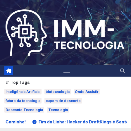
Skip
to
content
Top Tags
Inteligência Artificial
biotecnologia
Onde Assistir
futuro da tecnologia
cupom de desconto
Desconto Tecnologia
Tecnologia
Fim da Linha: Hacker do DraftKings é Sentenciado à Prisão po