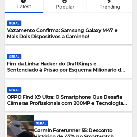
Latest
Popular
Trending
GERAL
Vazamento Confirma: Samsung Galaxy M47 e
Mais Dois Dispositivos a Caminho!
GERAL
Fim da Linha: Hacker do DraftKings é
Sentenciado à Prisão por Esquema Milionário de
Contas Roubadas
GERAL
OPPO Find X9 Ultra: O Smartphone Que Desafia
Câmeras Profissionais com 200MP e Tecnologia
Hasselblad
GERAL
Garmin Forerunner 55: Desconto
Histórico de 47% no Smartwatch