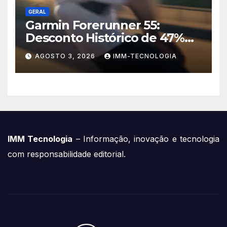
GERAL
Garmin Forerunner 55:
Desconto Histórico de 47%
no Smartwatch Essencial
AGOSTO 3, 2026
IMM-TECNOLOGIA
para Corredores!
IMM Tecnologia
– Informação, inovação e tecnologia
com responsabilidade editorial.