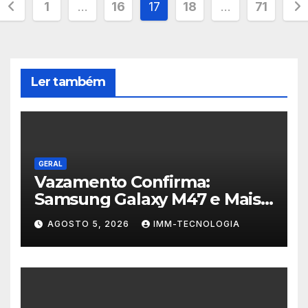
Paginação
1
…
16
17
18
…
71
de
posts
Ler também
GERAL
Vazamento Confirma:
Samsung Galaxy M47 e Mais
Dois Dispositivos a Caminho!
AGOSTO 5, 2026
IMM-TECNOLOGIA